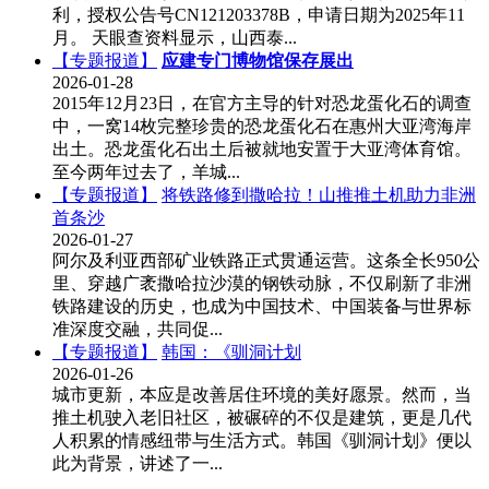
利，授权公告号CN121203378B，申请日期为2025年11
月。 天眼查资料显示，山西泰...
【专题报道】
应建专门博物馆保存展出
2026-01-28
2015年12月23日，在官方主导的针对恐龙蛋化石的调查
中，一窝14枚完整珍贵的恐龙蛋化石在惠州大亚湾海岸
出土。恐龙蛋化石出土后被就地安置于大亚湾体育馆。
至今两年过去了，羊城...
【专题报道】
将铁路修到撒哈拉！山推推土机助力非洲
首条沙
2026-01-27
阿尔及利亚西部矿业铁路正式贯通运营。这条全长950公
里、穿越广袤撒哈拉沙漠的钢铁动脉，不仅刷新了非洲
铁路建设的历史，也成为中国技术、中国装备与世界标
准深度交融，共同促...
【专题报道】
韩国：《驯洞计划
2026-01-26
城市更新，本应是改善居住环境的美好愿景。然而，当
推土机驶入老旧社区，被碾碎的不仅是建筑，更是几代
人积累的情感纽带与生活方式。韩国《驯洞计划》便以
此为背景，讲述了一...