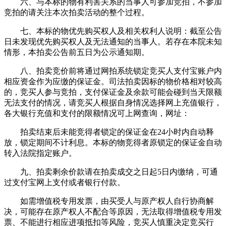
六、与本标的物有利害关系的当事人可参加竞拍，不参加
竞拍的请关注本次拍卖活动的整个过程。
七、本标的物优先购买权人及相关权利人说明：截至公告
日未发现优先购买权人及无法通知的当事人。若存在本院未知
情形，本拍卖公告前五日为公示通知期。
八、拍卖竞价前将通过网拍系统锁定竞买人支付宝账户内
相应资金作为应缴的保证金。司法拍卖因标的物价格相对较高
的，竞买人参与竞拍，支付保证金及余款可能会碰到当天限额
无法支付的情况，请竞买人根据自身情况选择网上充值银行，
各大银行充值和支付的限额情况可上网查询，网址：
拍卖结束后未能竞得者锁定的保证金在24小时内自动释
放，锁定期间不计利息。本标的物竞得者原锁定的保证金自动
转入法院指定账户。
九、拍卖剩余价款请在拍卖成交之日起5日内缴纳，可通
过支付宝网上支付或者银行付款。
如需增值税专用发票，由买受人与原产权人自行协商解
决，可能存在原产权人不配合等原因，无法取得增值税专用发
票、不能进行相应进项抵扣等风险，竞买人慎重决定竞买行