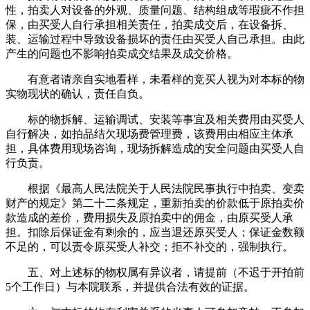
性，拍卖人对设备的外观、质量问题、结构组成等瑕疵不作担
保，由买受人自行承担相关责任，拍卖成交后，在设备拆、
装、运输过程中导致设备损坏的责任由买受人自己承担。由此
产生的问题也不影响拍卖成交结果及成交价格。
有意者请亲自实地看样，未看样的竞买人视为对本标的物
实物现状的确认，责任自负。
标的物拆解、运输调试、安装等事宜及相关费用由买受人
自行解决，如拍品结欠现场费管理费，该费用由相应主体承
担，具体费用现场咨询，现场拆解造成的安全问题由买受人自
行负责。
根据《最高人民法院关于人民法院民事执行中拍卖、变卖
财产的规定》第二十二条规定，重新拍卖的价款低于原拍卖价
款造成的差价，费用损失及原拍卖中的佣金，由原买受人承
担。扣除后保证金有剩余的，应当退还原买受人；保证金数额
不足的，可以责令原买受人补交；拒不补交的，强制执行。
五、对上述标的物权属有异议者，请提前（不迟于开拍前
5个工作日）与本院联系，并提供合法有效的证据。