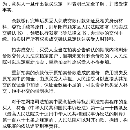
为，竞买人一旦作出竞买决定，即表明已完全了解，并接受该
事实。
余款缴付完毕后买受人凭成交款付款凭证及相关身份材
料、委托手续等原件，到阜阳市颍东区人民法院签署《拍卖成
交确认书》，领取执行裁定书等法律文书，办理标的交付手
续。拍卖财产所有权卖成交确认裁定送达买受人时转移。
拍卖成交后，买受人应当在拍卖公告确认的期限内将剩余
价款交付人民法院指定账户，逾期未支付剩余价款的，人民法
院可以决定重新拍卖，重新拍卖时原买受人不得参加。
重新拍卖的价款低于原拍卖价款造成的差价、费用损失及
原拍卖中的佣金，由原买受人承担。人民法院可以直接从其预
交的保证金中扣除，保证金数额不足的，可以责令原买受人补
交，拒不补交的强制执行。
对于在网络司法拍卖中恶意抬价等扰乱司法拍卖程序的竞
买人，符合《中华人民共和国民事诉讼法》第一百一十四条及
《最高人民法院关于适用中华人民共和国民事诉讼法的解释》
第一百八十七条之规定的，人民法院可以对其罚款、拘留，构
成犯罪的依法追究刑事责任。