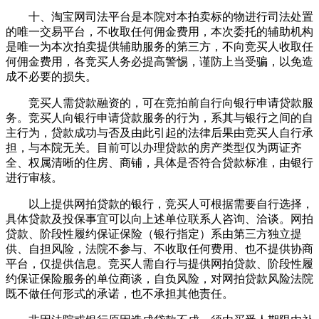
十、淘宝网司法平台是本院对本拍卖标的物进行司法处置
的唯一交易平台，不收取任何佣金费用，本次委托的辅助机构
是唯一为本次拍卖提供辅助服务的第三方，不向竞买人收取任
何佣金费用，各竞买人务必提高警惕，谨防上当受骗，以免造
成不必要的损失。
竞买人需贷款融资的，可在竞拍前自行向银行申请贷款服
务。竞买人向银行申请贷款服务的行为，系其与银行之间的自
主行为，贷款成功与否及由此引起的法律后果由竞买人自行承
担，与本院无关。目前可以办理贷款的房产类型仅为两证齐
全、权属清晰的住房、商铺，具体是否符合贷款标准，由银行
进行审核。
以上提供网拍贷款的银行，竞买人可根据需要自行选择，
具体贷款及投保事宜可以向上述单位联系人咨询、洽谈。网拍
贷款、阶段性履约保证保险（银行指定）系由第三方独立提
供、自担风险，法院不参与、不收取任何费用、也不提供协商
平台，仅提供信息。竞买人需自行与提供网拍贷款、阶段性履
约保证保险服务的单位商谈，自负风险，对网拍贷款风险法院
既不做任何形式的承诺，也不承担其他责任。