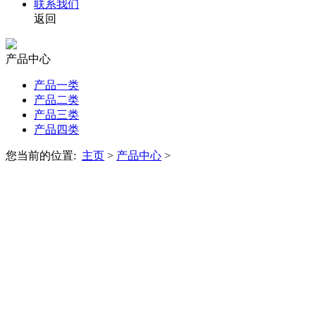
联系我们
返回
产品中心
产品一类
产品二类
产品三类
产品四类
您当前的位置:
主页
>
产品中心
>