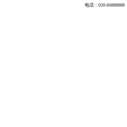
电话：020-66888888