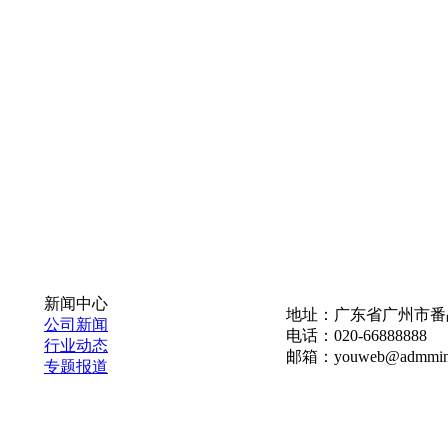
新闻中心
地址：广东省广州市番
公司新闻
电话：020-66888888
行业动态
邮箱：youweb@admmin
专题报道