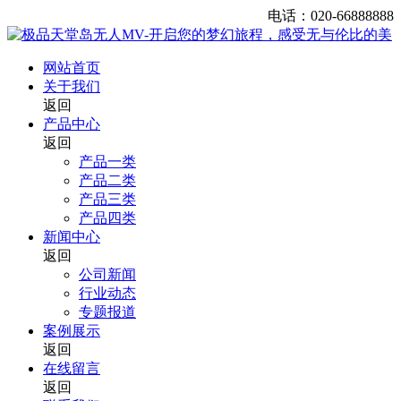
电话：020-66888888
网站首页
关于我们
返回
产品中心
返回
产品一类
产品二类
产品三类
产品四类
新闻中心
返回
公司新闻
行业动态
专题报道
案例展示
返回
在线留言
返回